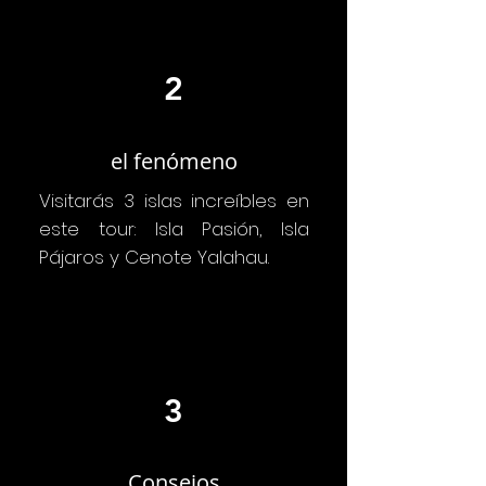
2
el fenómeno
Visitarás 3 islas increíbles en
este tour: Isla Pasión, Isla
Pájaros y Cenote Yalahau.
3
Consejos