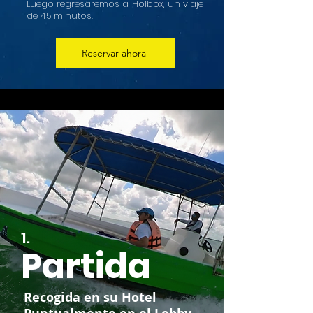
Luego regresaremos a Holbox, un viaje
de 45 minutos.
Reservar ahora
1.
Partida
Recogida en su Hotel