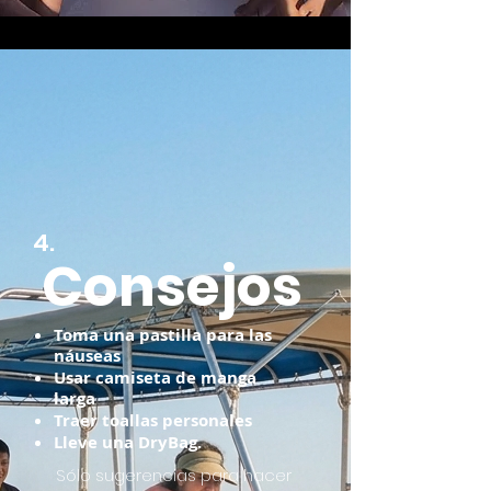
4.
Consejos
Toma una pastilla para las
náuseas
Usar camiseta de manga
larga
Traer toallas personales
Lleve una DryBag.
Sólo sugerencias para hacer