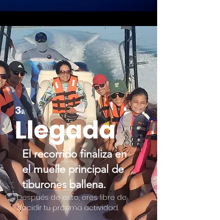
3.
Llegada
El recorrido finaliza en
el muelle principal de
tiburones ballena.
Después de esto, eres libre de
decidir tu próxima actividad.