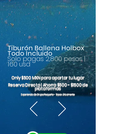
Tiburón Ballena Holbox
Todo Incluido
Solo paga
s 2,8
00 pesos |
160 usd
Only $500 MXN para apartar tu lugar
Reserva Directa | Ahorra $500 - $1500 de
plataformas
Experiencia de Grupo Pequeño - 10 pax únicamente
Download Itinerary