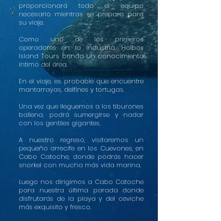
proporcionará todo el equipo
necesario mientras se prepara para
su viaje.
Como uno de los primeros
operadores en la industria, Holbox
Island Tours brinda un conocimiento
íntimo del área.
En el viaje, es probable que encuentre
mantarrayas, delfines y tortugas.
Una vez que lleguemos a los tiburones
ballena, podrá sumergirse y nadar
con los gentiles gigantes.
A nuestro regreso, visitaremos un
pequeño arrecife en los Cuevones, en
Cabo Catoche, donde podrás hacer
snorkel con mucha más vida marina.
Luego nos dirigimos a Cabo Catoche
para nuestra última parada donde
disfrutarás de la playa y del ceviche
más exquisito y fresco.