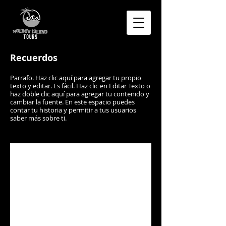
Recuerdos
Parrafo. Haz clic aquí para agregar tu propio
texto y editar. Es fácil. Haz clic en Editar Texto o
haz doble clic aquí para agregar tu contenido y
cambiar la fuente. En este espacio puedes
contar tu historia y permitir a tus usuarios
saber más sobre ti.
Cabo Catoche