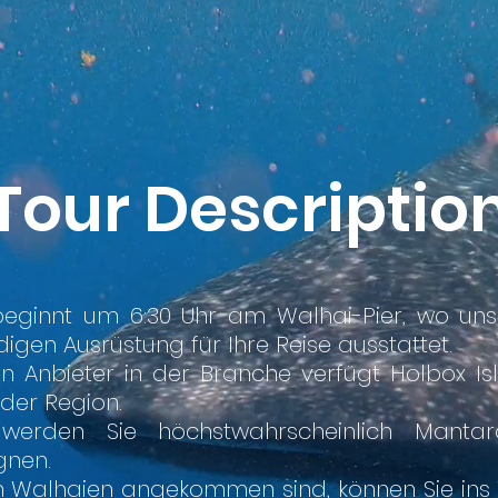
Tour Descriptio
beginnt um 6:30 Uhr am Walhai-Pier, wo uns
en Ausrüstung für Ihre Reise ausstattet.
en Anbieter in der Branche verfügt Holbox I
der Region.
 werden Sie höchstwahrscheinlich Mantar
gnen.
n Walhaien angekommen sind, können Sie in