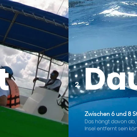
Da
t
2.
Zwischen 6 und 8 S
Das hängt davon ab, 
Insel entfernt sein kö