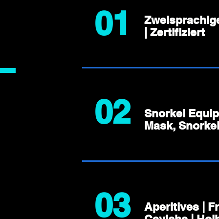
01
Zweisprachige
| Zertifiziert
02
Snorkel Equi
Mask, Snorkel
03
Aperitives | F
Ceviche | Hol