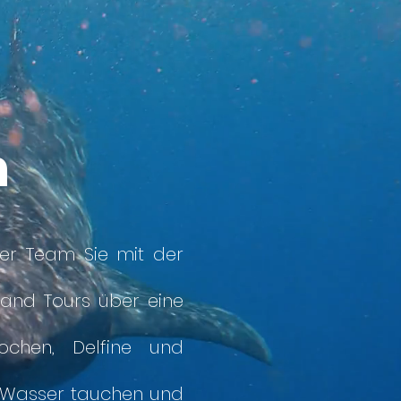
n
er Team Sie mit der
sland Tours über eine
ochen, Delfine und
s Wasser tauchen und