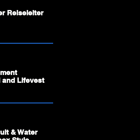
r Reiseleiter
pment
 and Lifevest
ruit & Water
box Style