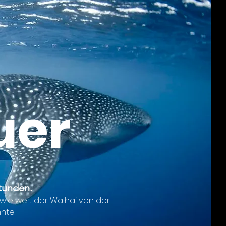
uer
tunden.
wie weit der Walhai von der
nnte.