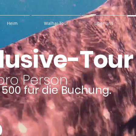
Heim
Walhai-Tour
Über uns
clusive-Tour
 pro Person
t 500 für die Buchung.