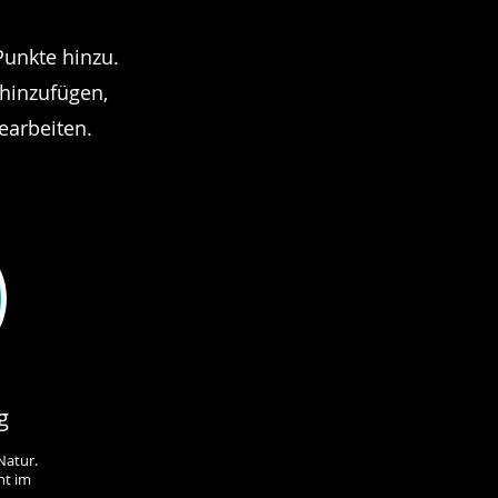
Punkte hinzu.
 hinzufügen,
earbeiten.
g
Natur.
ht im