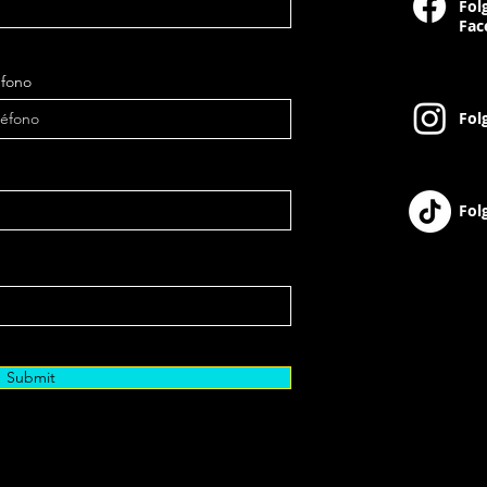
Fol
Fac
éfono
Fol
Fol
Submit